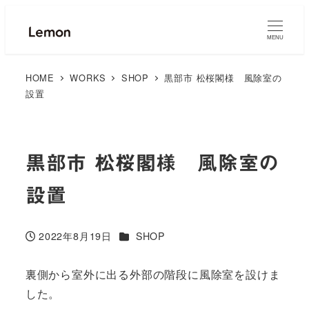
MENU
HOME
WORKS
SHOP
黒部市 松桜閣様 風除室の
設置
黒部市 松桜閣様 風除室の
設置
カテゴリー
2022年8月19日
SHOP
投稿日
裏側から室外に出る外部の階段に風除室を設けま
した。