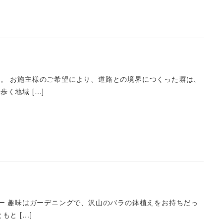
。 お施主様のご希望により、道路との境界につくった塀は、
く地域 […]
ー 趣味はガーデニングで、沢山のバラの鉢植えをお持ちだっ
と […]