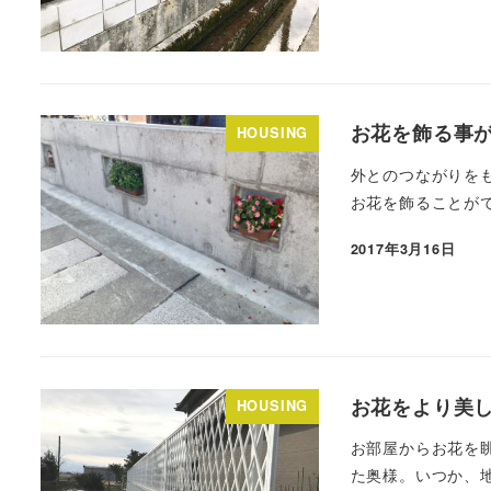
お花を飾る事
HOUSING
外とのつながりを
お花を飾ることがで
2017年3月16日
お花をより美
HOUSING
お部屋からお花を
た奥様。いつか、地