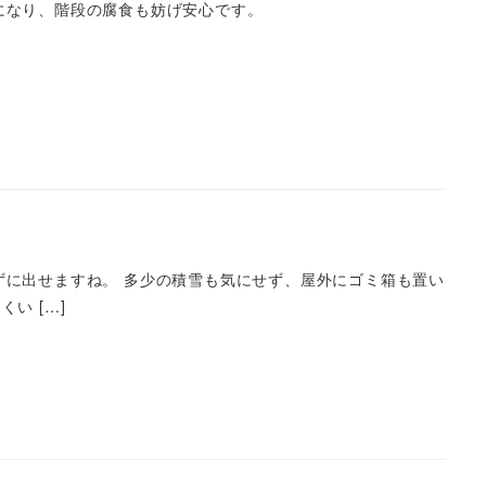
になり、階段の腐食も妨げ安心です。
ずに出せますね。 多少の積雪も気にせず、屋外にゴミ箱も置い
い […]