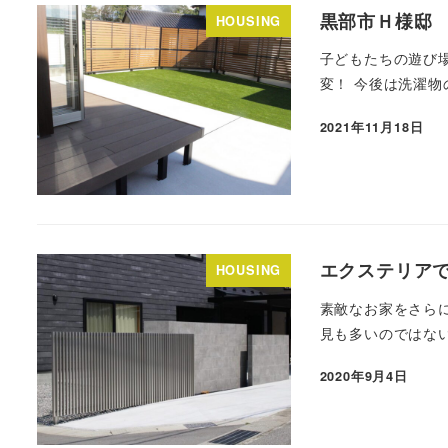
黒部市Ｈ様邸
HOUSING
子どもたちの遊び
変！ 今後は洗濯物
2021年11月18日
エクステリア
HOUSING
素敵なお家をさら
見も多いのではない
2020年9月4日