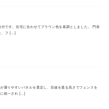
取付です。住宅に合わせてブラウン色を基調としました。 門扉
フ […]
風が通りやすいパネルを選定し、目線を遮る高さでフェンスを
統一され […]