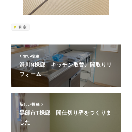
和室
古い投稿
滑川N様邸 キッチン取替、間取りリ
フォーム
新しい投稿
黒部市T様邸 間仕切り壁をつくりま
した