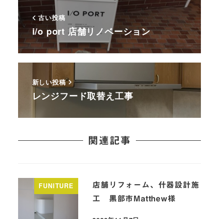
古い投稿
i/o port 店舗リノベーション
新しい投稿
レンジフード取替え工事
関連記事
店舗リフォーム、什器設計施
FUNITURE
工 黒部市Matthew様