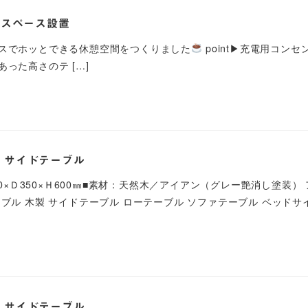
憩スペース設置
スでホッとできる休憩空間をつくりました
point▶︎充電用コン
あった高さのテ […]
 サイドテーブル
50×Ｄ350×Ｈ600㎜■素材：天然木／アイアン（グレー艶消し塗装）
ブル 木製 サイドテーブル ローテーブル ソファテーブル ベッドサ
 サイドテーブル