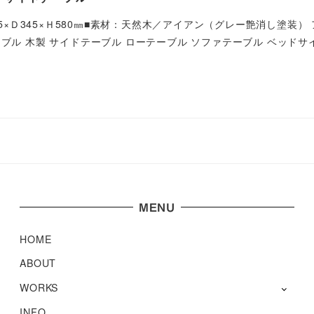
65×Ｄ345×Ｈ580㎜■素材：天然木／アイアン（グレー艶消し塗装）
ブル 木製 サイドテーブル ローテーブル ソファテーブル ベッドサ
MENU
HOME
ABOUT
WORKS
INFO